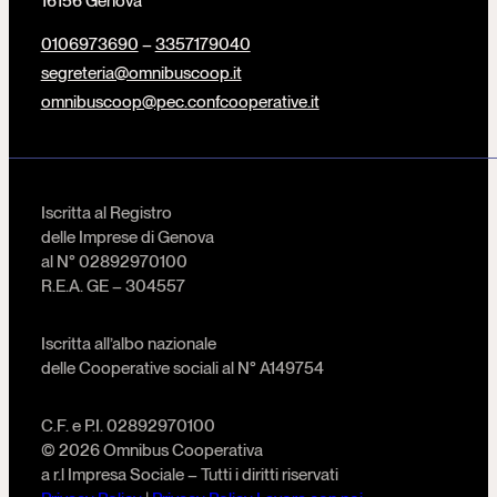
16156 Genova
0106973690
–
3357179040
segreteria@omnibuscoop.it
omnibuscoop@pec.confcooperative.it
Iscritta al Registro
delle Imprese di Genova
al N° 02892970100
R.E.A. GE – 304557
Iscritta all’albo nazionale
delle Cooperative sociali al N° A149754
C.F. e P.I. 02892970100
© 2026 Omnibus Cooperativa
a r.l Impresa Sociale – Tutti i diritti riservati