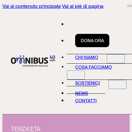
Vai al contenuto principale
Vai al piè di pagina
DONA ORA
CHI SIAMO
COSA FACCIAMO
SOSTIENICI
NEWS
CONTATTI
TERZA ETÀ