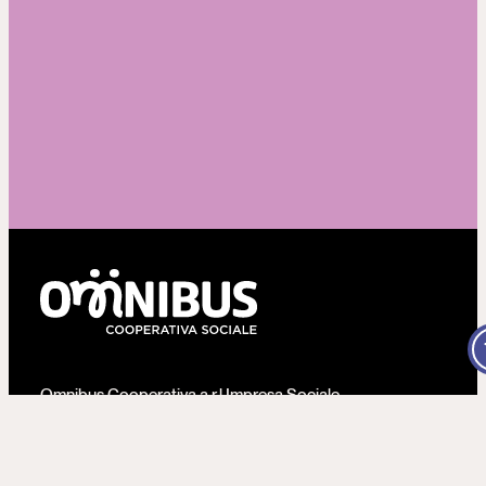
Omnibus Cooperativa a r.l Impresa Sociale
Sede legale:
Via Martiri della Libertà, 27
16156 Genova