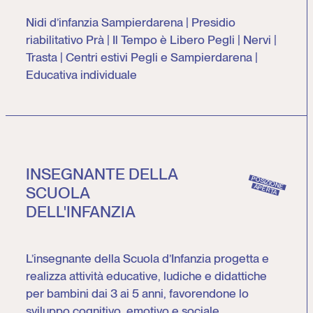
Nidi d’infanzia Sampierdarena | Presidio
riabilitativo Prà | Il Tempo è Libero Pegli | Nervi |
Trasta | Centri estivi Pegli e Sampierdarena |
Educativa individuale
INSEGNANTE DELLA
POSIZIONE
APERTA
SCUOLA
DELL'INFANZIA
L’insegnante della Scuola d’Infanzia progetta e
realizza attività educative, ludiche e didattiche
per bambini dai 3 ai 5 anni, favorendone lo
sviluppo cognitivo, emotivo e sociale.